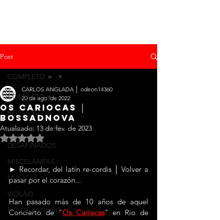
Post
COMPLETO ►
CARLOS ANGLADA │ odeon14360
COMPLETO ►
20 de ago. de 2022
OS CARIOCAS │
BOSSA NOVA
bossADNova
Atualizado:
13 de fev. de 2023
JOÃO GILBERTO
Avaliado com NaN de 5 estrelas.
DESAFINADOS
MISCELÁNEAS
► Recordar, del latín re-cordis │ Volver a 
MÚSICAS
pasar por el corazón...
VIOLÃO
Han pasado más de 10 años de aquel 
RIO DE JANEIRO
Concierto de "
Os Cariocas
" en Rio de 