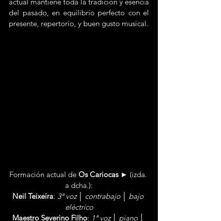
actual mantiene toda la tradición y esencia 
del pasado, en equilibrio perfecto con el 
presente, repertorio, y buen gusto musical.
Formación actual de 
Os Cariocas
 ► (izda. 
a dcha.):
Neil Teixeira
: 
3ª voz │ contrabajo │ bajo 
eléctrico
Maestro Severino Filho
: 
1ª voz │ piano │ 