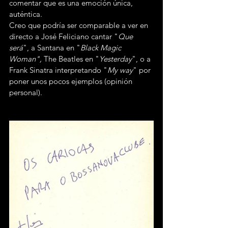
comentar que es una emoción única, 
auténtica.
Creo que podría ser comparable a ver en 
directo a José Feliciano cantar "
Que 
será
", a Santana en "
Black Magic 
Woman",
 The Beatles en "
Yesterday
", o a 
Frank Sinatra interpretando "
My way
" por 
poner unos pocos ejemplos (opinión 
personal).