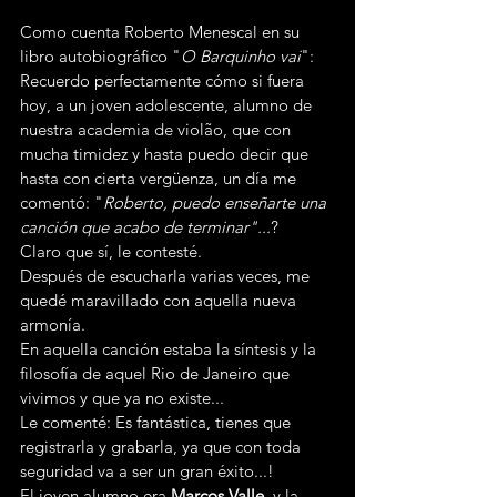
Como cuenta Roberto Menescal en su 
libro autobiográfico "
O Barquinho vai
":
Recuerdo perfectamente cómo si fuera 
hoy, a un joven adolescente, alumno de 
nuestra academia de violão, que con 
mucha timidez y hasta puedo decir que 
hasta con cierta vergüenza, un día me 
comentó: "
Roberto, puedo enseñarte una 
canción que acabo de terminar"...
?
Claro que sí, le contesté.
Después de escucharla varias veces, me 
quedé maravillado con aquella nueva 
armonía.
En aquella canción estaba la síntesis y la 
filosofía de aquel Rio de Janeiro que 
vivimos y que ya no existe...
Le comenté: Es fantástica, tienes que 
registrarla y grabarla, ya que con toda 
seguridad va a ser un gran éxito...!
El joven alumno era 
Marcos Valle
, y la 