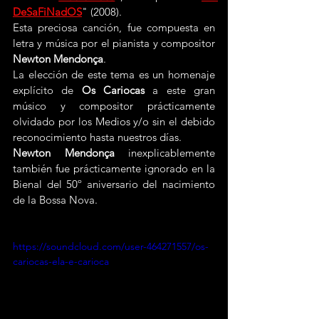
DeSaFiNadOS
" (2008).
Esta preciosa canción, fue compuesta en 
letra y música por el pianista y compositor 
Newton Mendonça
.
La elección de este tema es un homenaje 
explícito de 
Os Cariocas
 a este gran 
músico y compositor prácticamente 
olvidado por los Medios y/o sin el debido 
reconocimiento hasta nuestros días.
Newton Mendonça
 inexplicablemente 
también fue prácticamente ignorado en la 
Bienal del 50º aniversario del nacimiento 
de la Bossa Nova.
https://soundcloud.com/user-464271557/os-
cariocas-ela-e-carioca