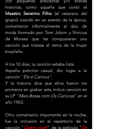
con pequeñas anécdotas y/o breves 
historias, como aquella que contó el 
Maestro Severino Filho
 (el veterano del 
grupo) cuando en un evento de la época, 
comentaron informalmente al dúo de 
moda formado por Tom Jobim y Vinícius 
de Moraes que les compusieran una 
canción que tratase el tema de la mujer 
brasileña.
A los 10 días, la canción estaba lista.
Aquella petición casual, dio lugar a la 
canción "
Ela é Carioca"
.
Y la historia dice que ellos fueron los 
primeros en grabar esta mítica canción en 
su LP "
Mais Bossa com Os Cariocas
" en el 
año 1963.
Otro comentario importante en la noche, 
fue la inclusión en el repertorio de la 
canción "
Quero você
"
, de la película "
Os 