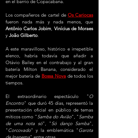
en el barrio de Copacabana.
Los compañeros de cartel de 
Os Cariocas
fueron nada más y nada menos, que 
Antônio Carlos Jobim
, 
Vinícius de Moraes 
y 
João Gilberto
.
A este maravilloso, histórico e irrepetible 
elenco, habría todavía que añadir a 
Otávio Bailey en el contrabajo y al gran 
batería Milton Banana, considerado el 
mejor batería de 
Bossa Nova
 de todos los 
tiempos.
El extraordinario espectáculo "
O 
Encontro
" que duró 45 días, representó la 
presentación oficial en público de temas 
míticos como "
Samba do Avião
", "
Samba 
de uma nota só
", "
Só danço Samba
", 
"
Corcovado
" y la emblemática "
Garota 
de Ipanema
" entre otras.