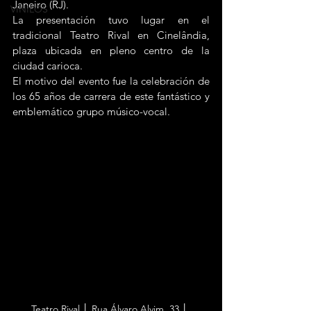
Janeiro (RJ).
VINILOS
La presentación tuvo lugar en el 
tradicional Teatro Rival en Cinelândia, 
plaza ubicada en pleno centro de la 
ciudad carioca.
El motivo del evento fue la celebración de 
los 
65 años de carrera de este fantástico y 
emblemático grupo músico-vocal.
Teatro Rival │ Rua Álvaro Alvim, 33 │ 