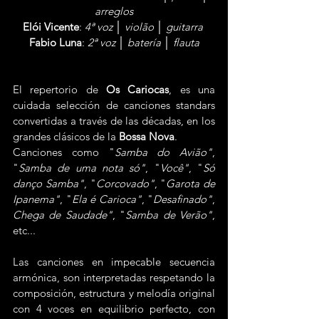
arreglos
Elói Vicente
: 
4ª voz │ violão │ guitarra
Fabio Luna
: 
2ª voz │ batería │ flauta
El repertorio de 
Os Cariocas
, es una 
cuidada selección de canciones standars 
convertidas a través de las décadas, en los 
grandes clásicos de la 
Bossa Nova
.
Canciones como "
Samba do Avião"
, 
"
Samba de uma nota só"
, "
Você"
, "
Só 
danço Samba"
, "
Corcovado"
, "
Garota de 
Ipanema"
, "
Ela é Carioca"
, "
Desafinado"
, 
Chega de Saudade"
, "
Samba de Verão"
, 
etc...
Las canciones en impecable secuencia 
armónica, son interpretadas respetando la 
composición, estructura y melodía original 
con 4 voces en equilibrio perfecto, con 