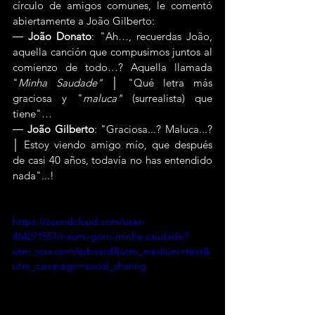
círculo de amigos comunes, le comentó 
abiertamente a João Gilberto:
― 
João Donato
: "Ah…, recuerdas João, 
aquella canción que compusimos juntos al 
comienzo de todo…? Aquella llamada 
"
Minha Saudade" │ 
"Qué letra más 
graciosa y "
maluca"
 (surrealista) que 
tiene"…
― 
João Gilberto
: "Graciosa...? Maluca...? 
│ Estoy viendo amigo mío, que después 
de casi 40 años, todavía no has entendido 
nada"...!
https://soundcloud.com/user-
464271557/naomi-goro-minha-saudade?
utm_source=clipboard&utm_medium=text&
utm_campaign=social_sharing