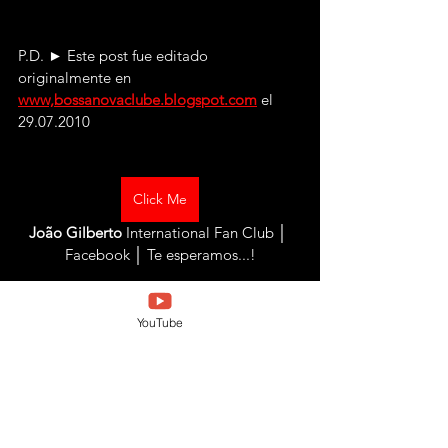
P.D. ► Este post fue editado 
originalmente en 
www,bossanovaclube.blogspot.com
 el 
29.07.2010
Click Me
João Gilberto
 International Fan Club │ 
Facebook │ Te esperamos...!
YouTube
Click Me
Desafinado
, suscríbete a nuestra página 
web y recibirás todas las novedades y 
actualizaciones...!