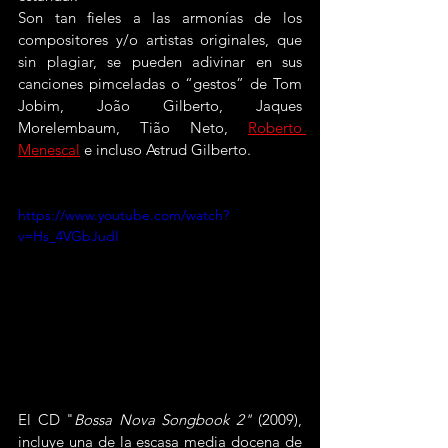
Son tan fieles a las armonías de los 
compositores y/o artistas originales, que 
sin plagiar, se pueden adivinar en sus 
canciones pimceladas o “gestos” de 
Tom 
Jobim
, João Gilberto, Jaques 
Morelembaum, Tião Neto, 
Roberto 
Menescal
 e incluso Astrud Gilberto.
https://www.youtube.com/watch?
v=Hs_4VGbJudI
El CD "
Bossa Nova Songbook 2"
 (2009), 
incluye una de la escasa media docena de 