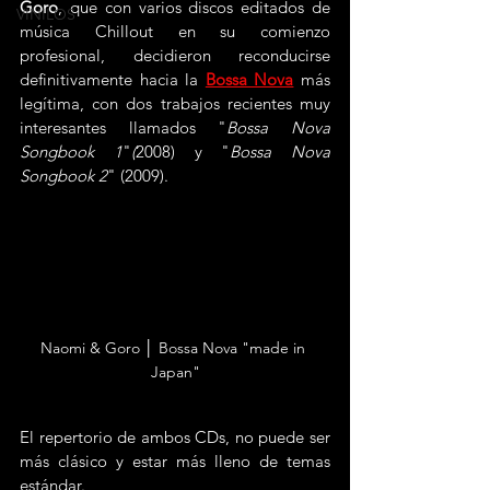
Goro
, que con varios discos editados de 
VINILOS
música Chillout en su comienzo 
profesional, decidieron reconducirse 
definitivamente hacia la 
Bossa Nova
 más 
legítima, con dos trabajos recientes muy 
interesantes llamados "
Bossa Nova 
Songbook 1
"
(
2008) y "
Bossa Nova 
Songbook 2
" (2009).
Naomi & Goro │ Bossa Nova "made in 
Japan"
El repertorio de ambos CDs, no puede ser 
más clásico y estar más lleno de temas 
estándar.