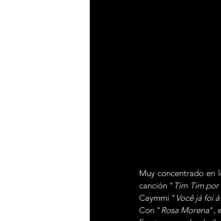
Muy concentrado en l
canción "
Tim Tim por 
Caymmi "
Você já foi 
Con "
Rosa Morena
", 