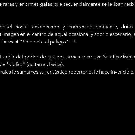
e raras y enormes gafas que secuencialmente se le iban resba
quel hostil, envenenado y enrarecido ambiente, 
João
 
imagen en el centro de aquel ocasional y sobrio escenario, e
l far-west "Sólo ante el peligro"…!
él sabía del poder de sus dos armas secretas: Su afinadísima
e "violão" (guitarra clásica).
rales le sumamos su fantástico repertorio, le hace invencible..