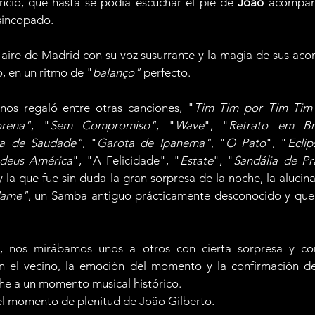
encio, que hasta se podía escuchar el pié de 
João
 acompañ
sincopado. 
l aire de Madrid con su voz susurrante y la magia de sus aco
, en un ritmo de "
balanço"
 perfecto.
 nos regaló entre otras canciones, "
Tim Tim por Tim Tim
rena"
, "
Sem Compromiso"
, "
Wave
", "
Retrato em Br
a de Saudade"
, "
Garota de Ipanema"
, "
O Pato
", "
Eclip
deus América
", "A Felicidade", "
Estate
", "
Sandália de Pr
y la que fue sin duda la gran sorpresa de la noche, la alucin
dame"
, un Samba antiguo prácticamente desconocido y que
o, nos mirábamos unos a otros con cierta sorpresa y co
 en el vecino, la emoción del momento y la confirmación d
che a un momento musical histórico.
l momento de plenitud de João Gilberto.