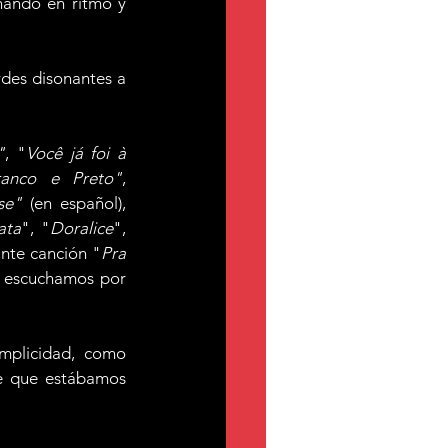
ando en ritmo y 
rdes disonantes a 
"
, "
Você já foi à 
anco e Preto"
, 
se"
 (en español), 
ata
", "
Doralice
", 
ante canción "
Pra 
 escuchamos por 
mplicidad, como 
e que estábamos 