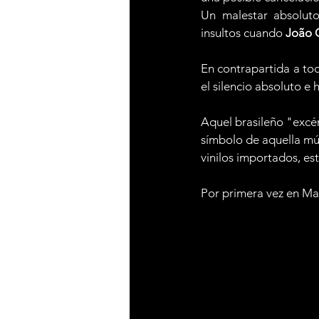
Un malestar absolut
insultos cuando 
João 
En contrapartida a tod
el silencio absoluto e
Aquel brasileño "excé
símbolo de aquella mú
vinilos importados, es
Por primera vez en Ma