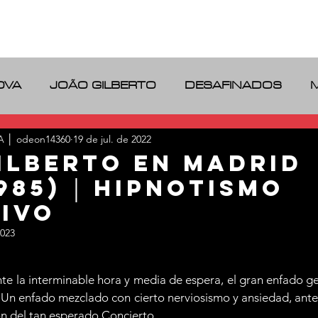
IDENTIDADE
BLOG
LINKS
OVA
JOÃO GILBERTO
DESAFINADOS
RIO DE JANEIRO
VINILOS
 │ odeon14360
19 de jul. de 2022
ILBERTO en Madrid
1985) │ Hipnotismo
ivo
2023
e 5 estrelas.
e la interminable hora y media de espera, el gran enfado gen
. Un enfado mezclado con cierto nerviosismo y ansiedad, ante 
ón del tan esperado Concierto.