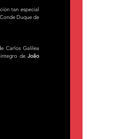
ón tan especial  
el Conde Duque de 
 Carlos Galilea 
íntegro de 
João 