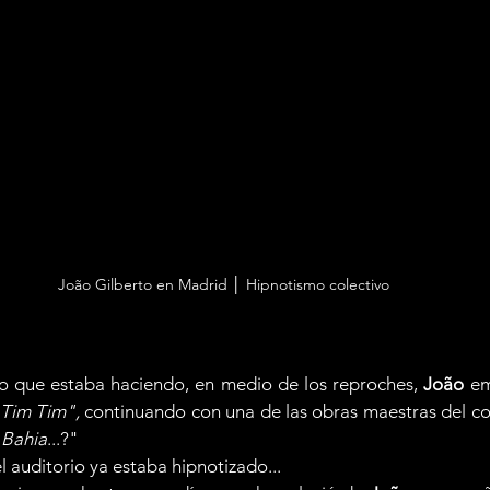
João Gilberto en Madrid │ Hipnotismo colectivo
o que estaba haciendo, en medio de los reproches, 
João
 e
Tim Tim", 
continuando con una de las obras maestras del co
à Bahia
...?"
el auditorio ya estaba hipnotizado...