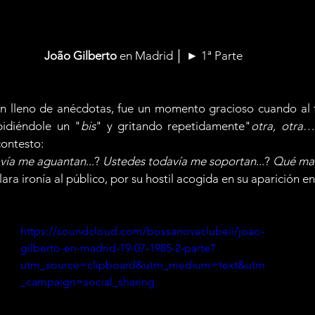
João Gilberto
 en Madrid │ ► 1ª Parte
n lleno de anécdotas, fue un momento gracioso cuando al fi
pidiéndole un "
bis
" y gritando repetidamente"
otra, otra
…
ontesto: 
avía me aguantan
...? 
Ustedes todavía me soportan
...? 
Qué mar
ra ironía al público, por su hostil acogida en su aparición en
https://soundcloud.com/bossanovaclubeii/joao-
gilberto-en-madrid-19-07-1985-2-parte?
utm_source=clipboard&utm_medium=text&utm
_campaign=social_sharing