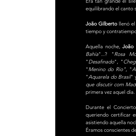
Era tan grande el sil
equilibrando el canto 
João Gilberto
 llenó e
tiempo y contratiempo
Aquella noche, 
João
Bahía
"...? "
Rosa Mo
"
Desafinado
", "
Cheg
"
Menino do Rio"
, "
A
"
Aquarela do Brasil
" 
que discutir com Ma
primera vez aquel día.
Durante el Conciert
queriendo certificar
asistiendo aquella no
Éramos conscientes de