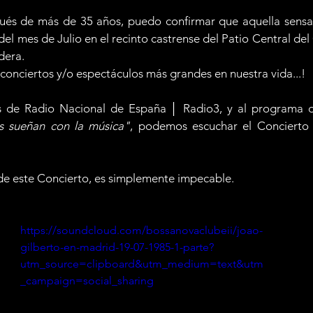
pués de más de 35 años, puedo confirmar que aquella sensaci
del mes de Julio en el recinto castrense del Patio Central d
dera.
 conciertos y/o espectáculos más grandes en nuestra vida...!
os de Radio Nacional de España │ Radio3, y al programa de
s sueñan con la música"
, podemos escuchar el Concierto 
 de este Concierto, es simplemente impecable.
https://soundcloud.com/bossanovaclubeii/joao-
gilberto-en-madrid-19-07-1985-1-parte?
utm_source=clipboard&utm_medium=text&utm
_campaign=social_sharing