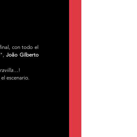
nal, con todo el 
", 
João Gilberto
avilla
…!
 el escenario.