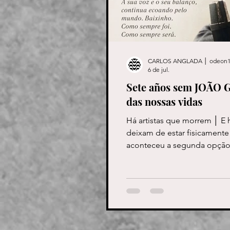
CARLOS ANGLADA │ odeon1
6 de jul.
Sete años sem JOÃO
das nossas vidas
Há artistas que morrem │ E 
deixam de estar fisicamente
aconteceu a segunda opção.