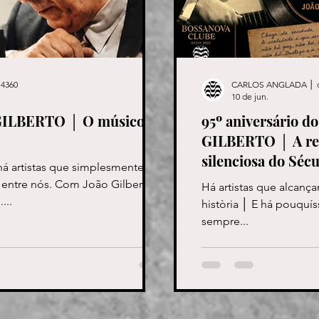
4360
CARLOS ANGLADA │ 
10 de jun.
 GILBERTO │ O músico
95º aniversário d
GILBERTO │ A rev
silenciosa do Séc
há artistas que simplesmente
 entre nós. Com João Gilberto
Há artistas que alcanç
...
història │ E há pouqu
sempre...