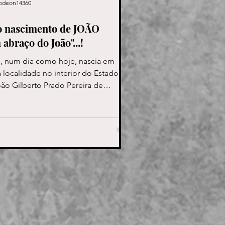
odeon14360
do nascimento de JOÃO
braço do João"...!
, num dia como hoje, nascia em
localidade no interior do Estado da
João Gilberto Prado Pereira de