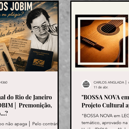
4360
CARLOS ANGLADA │ 
11 de abr.
al do Rio de Janeiro
"BOSSA NOVA em
BIM│ Premonição,
Projeto Cultural 
...?
"BOSSA NOVA em LEGÍT
temático, aprovado na 
po não apaga │ Pelo contrário │