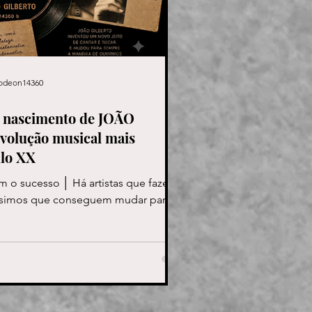
odeon14360
o nascimento de JOÃO
olução musical mais
ulo XX
am o sucesso │ Há artistas que fazem
íssimos que conseguem mudar para