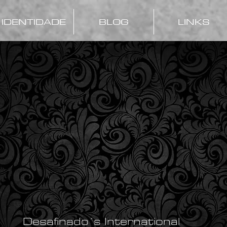
IDENTIDADE
BLOG
LINKS
®
BOSSANOVA CLUBE
Desafinado´s International