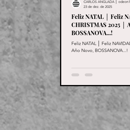
CARLOS ANGLADA │ odeon1
23 de dez. de 2025
Feliz NATAL │ Feliz
CHRISTMAS 2025 │ 
BOSSANOVA...!
Feliz NATAL │ Feliz NAVID
Año Novo, BOSSANOVA...!