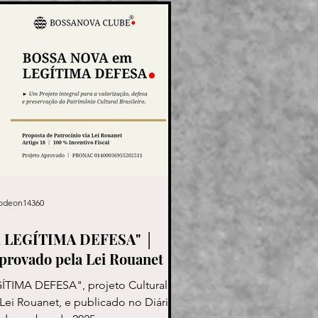
odeon14360
 LEGÍTIMA DEFESA" │
aprovado pela Lei Rouanet
IMA DEFESA", projeto Cultural
Lei Rouanet, e publicado no Diário da