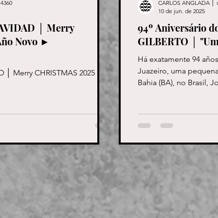
4360
CARLOS ANGLADA │ 
10 de jun. de 2025
 NAVIDAD │ Merry
94º Aniversário 
Año Novo ►
GILBERTO │ "Um a
Há exatamente 94 años
Juazeiro, uma pequena 
AD │ Merry CHRISTMAS 2025 │
Bahia (BA), no Brasil, 
Oliveira...