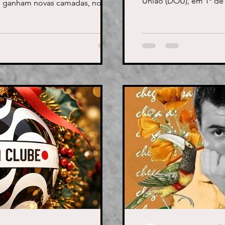
União (DOU), em 1º de
as ganham novas camadas, novos