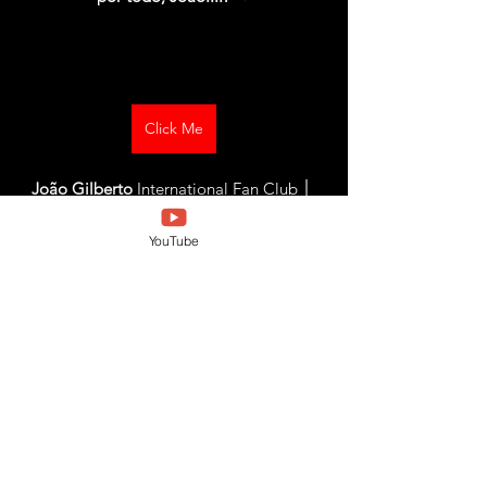
Click Me
João Gilberto
 International Fan Club │ 
Facebook │ Esperamos por você...!
YouTube
Click Me
Desafinado
, inscreva-se em nosso Website 
e receba todas as novidades e 
atualizações...!