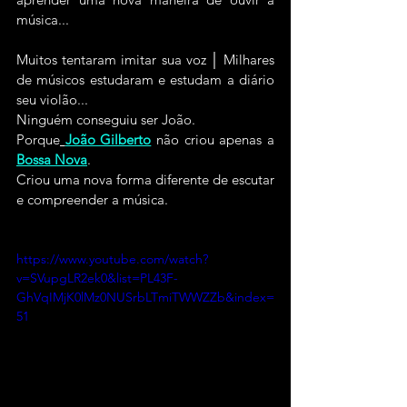
música...
Muitos tentaram imitar sua voz │ Milhares 
de músicos estudaram e estudam a diário 
seu violão...
Ninguém conseguiu ser João.
Porque
João Gilberto
não criou apenas a
Bossa Nova
.
Criou uma nova forma diferente de escutar 
e compreender a música.
https://www.youtube.com/watch?
v=SVupgLR2ek0&list=PL43F-
GhVqIMjK0lMz0NUSrbLTmiTWWZZb&index=
51