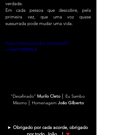
verdade.
Em cada pessoa que descobre, pela 
primeira vez, que uma voz quase 
sussurrada pode mudar uma vida.
https://www.youtube.com/watch?
v=GaOY3RDXk2I
"Desafinado" 
Murilo Cleto
 │ Eu Sambo 
Mesmo │ Homenagem 
João Gilberto
► Obrigado por cada acorde, obrigado 
por todo, João....! 
❤