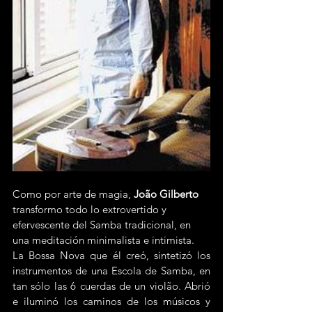
Como por arte de magia,
 João Gilberto
transformo todo lo extrovertido y 
efervescente del Samba tradicional, en 
una meditación minimalista e intimista.
La Bossa Nova que él creó, sintetizó los 
instrumentos de una Escola de Samba, en 
tan sólo las 6 cuerdas de un violão. Abrió 
e iluminó los caminos de los músicos y 