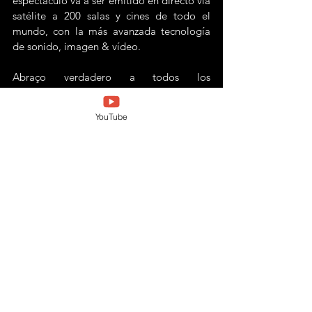
espectáculo va a ser emitido en directo via 
satélite a 200 salas y cines de todo el 
mundo, con la más avanzada tecnología 
de sonido, imagen & vídeo.
Abraço verdadero a todos los 
"Desafinad@s" del mundo, que tenemos 
la suerte de ser contemporáneos de 
João 
YouTube
Gilberto
, el mito que inventó la 
Bossa 
Nova
.
Interesante el completo artículo del 
suplemento cultural "Segundo Caderno" 
del periódico brasileño 
O Globo
 con 
fecha 05.06.2011, dedicado al cumpleaños 
de João Gilberto │ 80 años.
P.D. ► Este post fue editado 
originalmente en 
www,bossanovaclube.blogspot.com
 el 