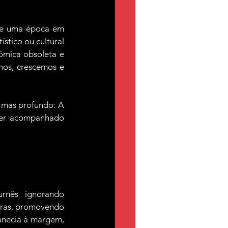
e uma época em 
stico ou cultural 
ômica obsoleta e 
os, crescemos e 
 mas profundo: A 
ter acompanhado 
rnês ignorando 
ras, promovendo 
anecia à margem, 