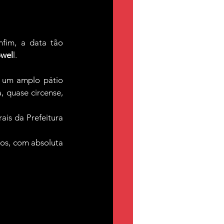
fim, a data tão 
owel
l.
m um amplo pátio 
 quase circense, 
is da Prefeitura 
os, com absoluta 