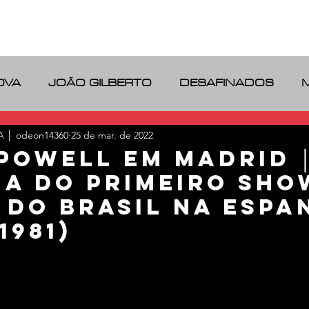
IDENTIDADE
BLOG
LINKS
OVA
JOÃO GILBERTO
DESAFINADOS
RIO DE JANEIRO
VINILOS
 │ odeon14360
25 de mar. de 2022
POWELL em Madrid 
ia do primeiro Sho
 do Brasil na Espa
1981)
e 5 estrelas.