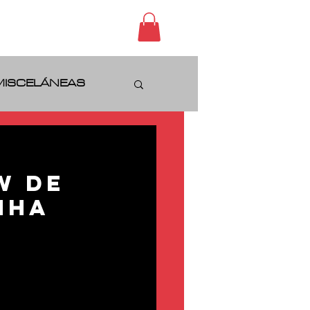
CONTACTO
MISCELÁNEAS
│
w de
nha