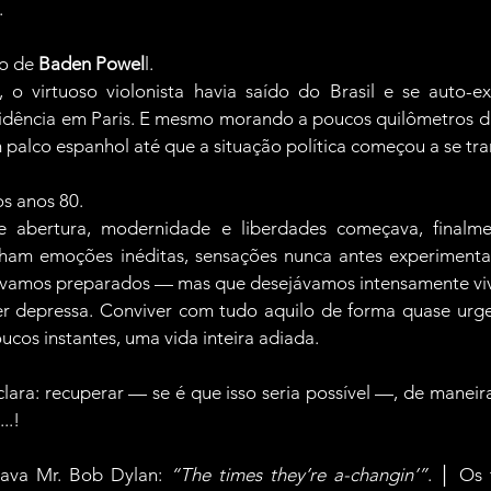
.
o de 
Baden Powel
l.
 o virtuoso violonista havia saído do Brasil e se auto-ex
idência em Paris. E mesmo morando a poucos quilômetros da 
palco espanhol até que a situação política começou a se tra
os anos 80.
abertura, modernidade e liberdades começava, finalmen
ham emoções inéditas, sensações nunca antes experimentad
távamos preparados — mas que desejávamos intensamente viv
r depressa. Conviver com tudo aquilo de forma quase urg
ucos instantes, uma vida inteira adiada.
lara: recuperar — se é que isso seria possível —, de maneira
..!
ava Mr. Bob Dylan: 
“The times they’re a-changin’”
. │ Os 