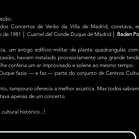
mação.
dos Concertos de Verão da Villa de Madrid, constava, en
o de 1981 │ Cuartel del Conde Duque de Madrid │
 Baden P
cia, um antigo edifício militar de planta quadrangular, co
ocasião, haviam instalado provisoriamente uma grande tenda,
 lhe conferia um ar improvisado e solene ao mesmo tempo.
uque fazia — e faz — parte do conjunto de Centros Cultura
nto, tampouco oferecia a melhor acústica. Mas todos sabíam
ratava apenas de um concerto.
ultural histórico...!