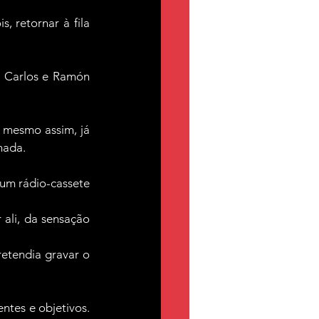
 retornar à fila 
s Carlos e Ramón 
 mesmo assim, já 
hada.
um rádio-cassete 
li, da sensação 
etendia gravar o 
tes e objetivos. 