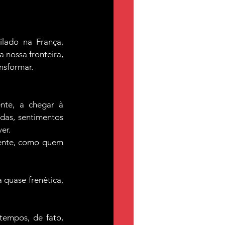
ilado na França, 
nossa fronteira, 
nsformar. 
te, a chegar à 
as, sentimentos 
er.
ente, como quem 
 quase frenética, 
tempos, de fato, 