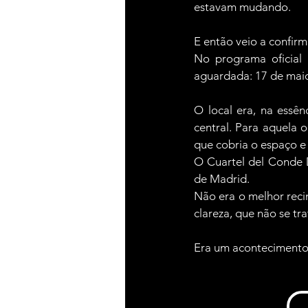
estavam mudando.
E então veio a confir
No programa oficial 
aguardada: 17 de mai
O local era, na essên
central. Para aquela 
que cobria o espaço e
O Cuartel del Conde D
de Madrid.
Não era o melhor reci
clareza, que não se t
Era um acontecimento c