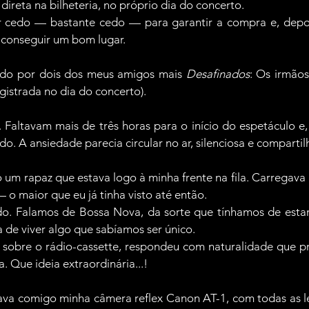
direta na bilheteria, no próprio dia do concerto.
ar cedo — bastante cedo — para garantir a compra e, depois,
 conseguir um bom lugar.
do por dois dos meus amigos mais 
Desafinados
: Os irmão
egistrada no dia do concerto).
 Faltavam mais de três horas para o início do espetáculo e,
o. A ansiedade parecia circular no ar, silenciosa e compartil
m rapaz que estava logo à minha frente na fila. Carregava 
o maior que eu já tinha visto até então.
. Falamos de Bossa Nova, da sorte que tínhamos de estar a
 de viver algo que sabíamos ser único.
sobre o rádio-cassette, respondeu com naturalidade que pr
a. Que ideia extraordinária...!
vava comigo minha câmera reflex Canon AT-1, com todas as len