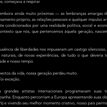
e, começava a respirar.
 embora ainda muito próximas — as lembranças amargas d
amento próprio, as relações pessoais e qualquer impulso artí
e condicionados por uma realidade política, social e econ
 contexto que nós, que pertencemos àquela geração, nascem
usência de liberdades nos impuseram um castigo silencioso,
naturais, de novas experiências, de tudo o que deveria 
ade e nosso tempo.
ectos da vida, nossa geração perdeu muito.
foi exceção.
 grandes artistas internacionais programavam suas tu
spanha. Enquanto percorriam a Europa apresentando suas ob
LPs) e vivendo seu melhor momento criativo, nosso país perm