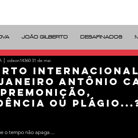
IDENTIDADE
BLOG
LINKS
OVA
JOÃO GILBERTO
DESAFINADOS
RIO DE JANEIRO
VINILOS
 │ odeon14360
31 de mai.
rto Internaciona
 Janeiro ANTÔNIO C
 Premonição,
dência ou plágio...
e 5 estrelas.
ue o tempo não apaga....