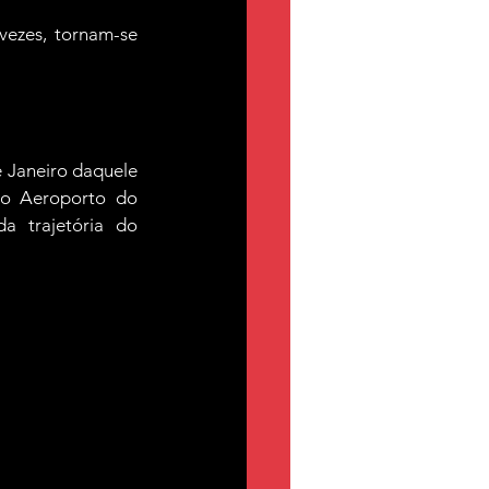
ezes, tornam-se 
Janeiro daquele 
o Aeroporto do 
Galeão, acabaria dando origem a uma das histórias mais surpreendentes da trajetória do 