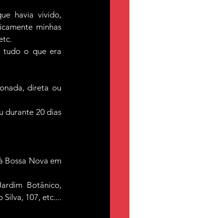
 havia vivido, 
icamente minhas 
etc.
tudo o que era 
nada, direta ou 
 durante 20 dias 
s à Bossa Nova em 
rdim Botânico, 
lva, 107, etc....