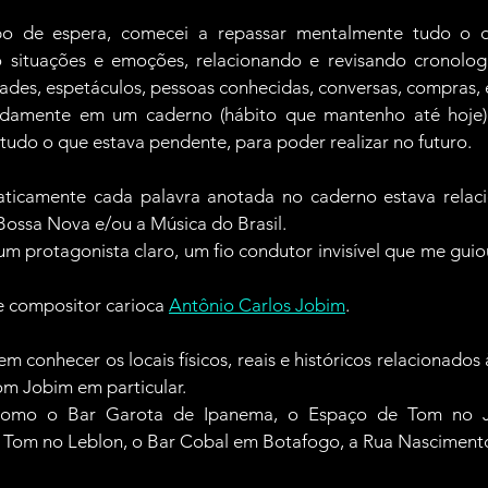
o de espera, comecei a repassar mentalmente tudo o que
do situações e emoções, relacionando e revisando cronolog
vidades, espetáculos, pessoas conhecidas, conversas, compras, 
adamente em um caderno (hábito que mantenho até hoje) 
udo o que estava pendente, para poder realizar no futuro.
aticamente cada palavra anotada no caderno estava relacio
Bossa Nova e/ou a Música do Brasil.
m protagonista claro, um fio condutor invisível que me guiou
e compositor carioca 
Antônio Carlos Jobim
.
em conhecer os locais físicos, reais e históricos relacionado
Tom Jobim em particular.
s, como o Bar Garota de Ipanema, o Espaço de Tom no Ja
Tom no Leblon, o Bar Cobal em Botafogo, a Rua Nascimento Si