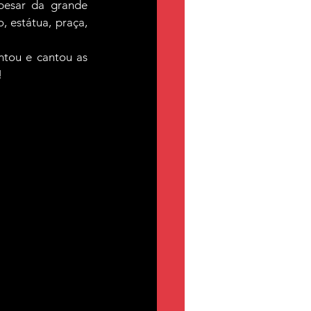
esar da grande 
 estátua, praça, 
tou e cantou as 
!