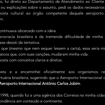
s, fui direto ao Departamento de Atendimento ao Cliente 
 ou explicações sobre o assunto, pedi os dados necessários
sta cultural ao órgão competente daquele aeroporto. “
am.
ontinuava obcecado com a ideia.
ocracia brasileira e da tremenda dificuldade de minha in
se desisti da tentativa.
 que (mesmo que nem sequer lessem a carta), essa seria 
úsicos que, com suas canções, mudaram minha vida.
posta com conceitos claros e diretos.
sta e a encaminhei oficialmente aos organismos res
tuária brasileira, sugerindo que o Aeroporto Internacional d
Aeroporto Internacional Antônio Carlos Jobim
.
 1998, quando fui a uma agência dos Correios na minha cidade
pondência em conteúdo e continente.