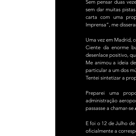
Sem pensar duas veze
sem dar muitas pistas
carta com uma propo
Imprensa”, me disser
Uma vez em Madrid, c
Ciente da enorme bur
desenlace positivo, qua
Me animou a ideia de
particular a um dos m
Tentei sintetizar a pro
Preparei uma propo
administração aeropor
passasse a chamar-se 
E foi o 12 de Julho de
oficialmente a corres