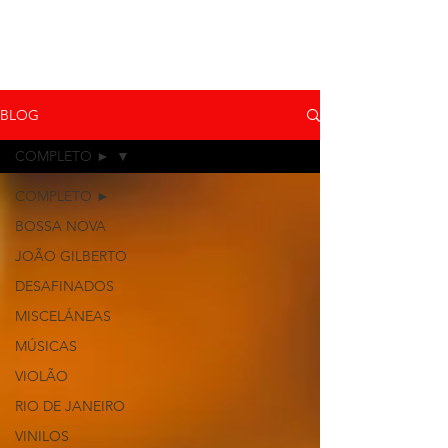
BLOG
COMPLETO ►
COMPLETO ►
BOSSA NOVA
JOÃO GILBERTO
DESAFINADOS
MISCELÁNEAS
MÚSICAS
VIOLÃO
RIO DE JANEIRO
VINILOS